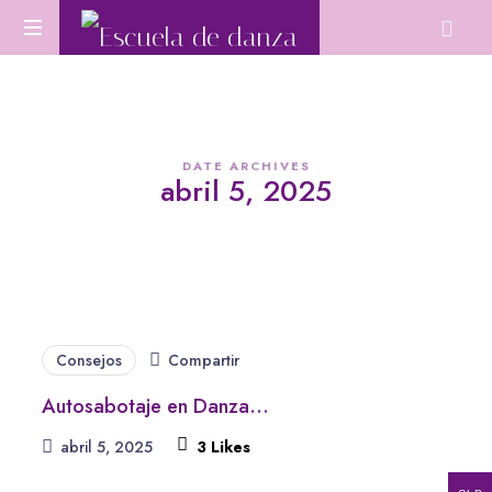
Escuela
Aprende
de
Danza
Oriental
danza
desde
DATE ARCHIVES
cero
abril 5, 2025
o
perfecciona
tu
técnica.
Consejos
Compartir
Autosabotaje en Danza…
abril 5, 2025
3
Likes