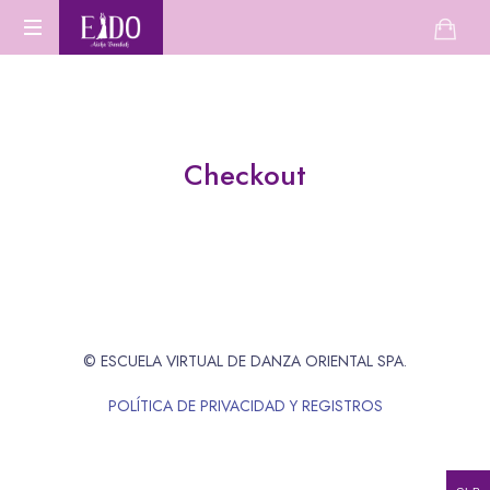
Escuela
Aprende
de
Danza
Oriental
danza
desde
Checkout
cero
o
perfecciona
tu
técnica.
© ESCUELA VIRTUAL DE DANZA ORIENTAL SPA.
POLÍTICA DE PRIVACIDAD Y REGISTROS
SHARE THIS SELECTION