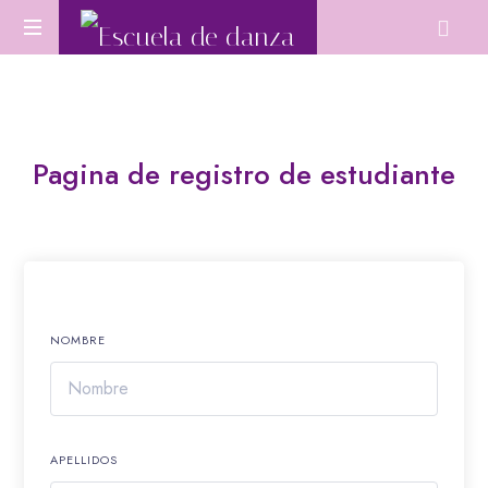
Escuela
Aprende
de
Danza
Oriental
danza
desde
Pagina de registro de estudiante
cero
o
perfecciona
tu
técnica.
NOMBRE
APELLIDOS