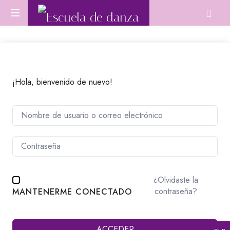
Escuela
Aprende
de
Danza
Oriental
danza
desde
cero
¡Hola, bienvenido de nuevo!
o
perfecciona
tu
técnica.
¿Olvidaste la
contraseña?
MANTENERME CONECTADO
ACCEDER