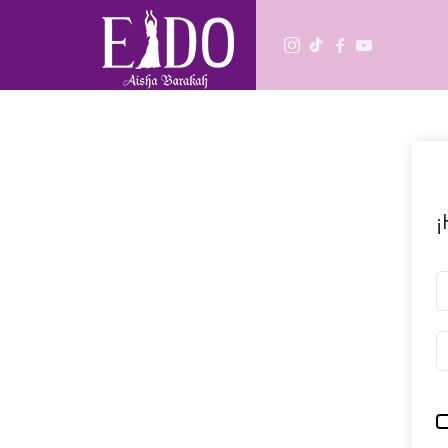
Escuela de danza
Aprende Danza Oriental desde cero o perfecciona tu técnica.
¡