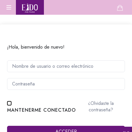
Escuela
Aprende
de
Danza
Oriental
danza
desde
cero
¡Hola, bienvenido de nuevo!
o
perfecciona
tu
técnica.
¿Olvidaste la
contraseña?
MANTENERME CONECTADO
ACCEDER