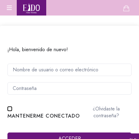
Escuela
Aprende
de
Danza
Oriental
danza
desde
cero
¡Hola, bienvenido de nuevo!
o
perfecciona
tu
técnica.
¿Olvidaste la
contraseña?
MANTENERME CONECTADO
ACCEDER