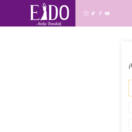
Escuela de danza
Aprende Danza Oriental desde cero o perfecciona tu técnica.
¡