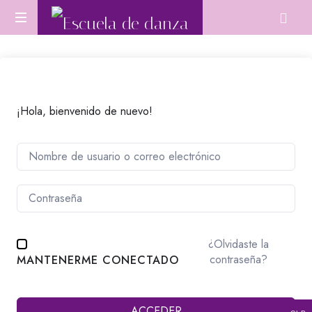
Escuela
Aprende
de
Danza
Oriental
danza
desde
cero
¡Hola, bienvenido de nuevo!
o
perfecciona
tu
técnica.
¿Olvidaste la
contraseña?
MANTENERME CONECTADO
ACCEDER