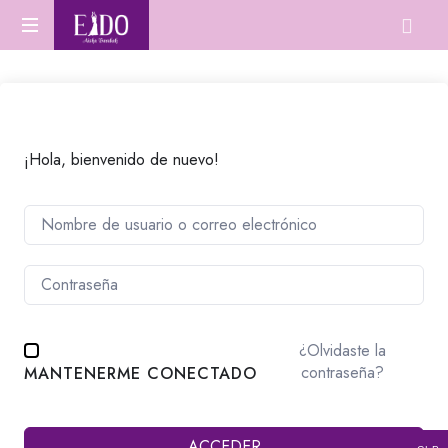
Escuela
Aprende
de
Danza
Oriental
danza
desde
cero
¡Hola, bienvenido de nuevo!
o
perfecciona
tu
técnica.
¿Olvidaste la
contraseña?
MANTENERME CONECTADO
ACCEDER