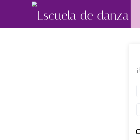
Escuela de danza
Aprende Danza Oriental desde cero o perfecciona tu técnica.
¡