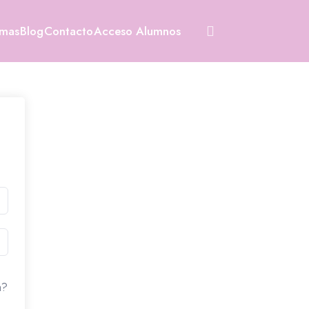
amas
Blog
Contacto
Acceso Alumnos
a?