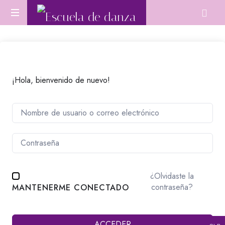
Escuela
Aprende
de
Danza
Oriental
danza
desde
cero
¡Hola, bienvenido de nuevo!
o
perfecciona
tu
técnica.
¿Olvidaste la
contraseña?
MANTENERME CONECTADO
ACCEDER