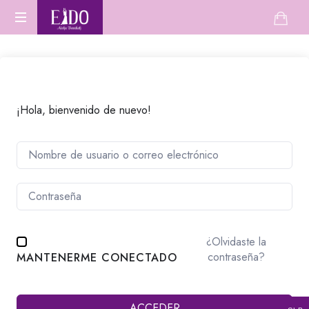
Escuela
Aprende
de
Danza
Oriental
danza
desde
cero
¡Hola, bienvenido de nuevo!
o
perfecciona
tu
técnica.
¿Olvidaste la
contraseña?
MANTENERME CONECTADO
ACCEDER