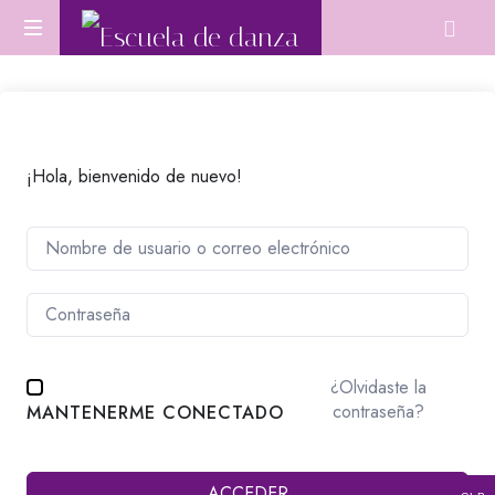
Escuela
Aprende
de
Danza
Oriental
danza
desde
cero
¡Hola, bienvenido de nuevo!
o
perfecciona
tu
técnica.
¿Olvidaste la
contraseña?
MANTENERME CONECTADO
ACCEDER