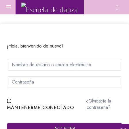
Escuela
Aprende
de
Danza
Oriental
danza
desde
cero
¡Hola, bienvenido de nuevo!
o
perfecciona
tu
técnica.
¿Olvidaste la
contraseña?
MANTENERME CONECTADO
ACCEDER