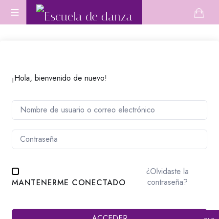
Escuela
Aprende
de
Danza
Oriental
danza
desde
cero
¡Hola, bienvenido de nuevo!
o
perfecciona
tu
técnica.
¿Olvidaste la
contraseña?
MANTENERME CONECTADO
ACCEDER