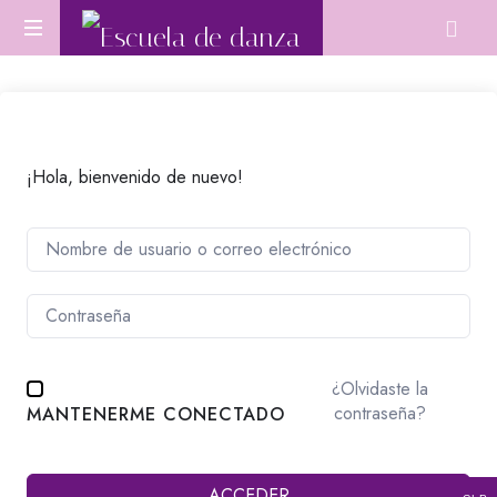
Escuela
Aprende
de
Danza
Oriental
danza
desde
cero
¡Hola, bienvenido de nuevo!
o
perfecciona
tu
técnica.
¿Olvidaste la
contraseña?
MANTENERME CONECTADO
ACCEDER