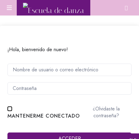
Escuela
Aprende
de
Danza
Oriental
danza
desde
cero
¡Hola, bienvenido de nuevo!
o
perfecciona
tu
técnica.
¿Olvidaste la
contraseña?
MANTENERME CONECTADO
ACCEDER