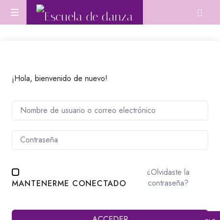
Escuela
Aprende
de
Danza
Oriental
danza
desde
cero
¡Hola, bienvenido de nuevo!
o
perfecciona
tu
técnica.
¿Olvidaste la
contraseña?
MANTENERME CONECTADO
ACCEDER