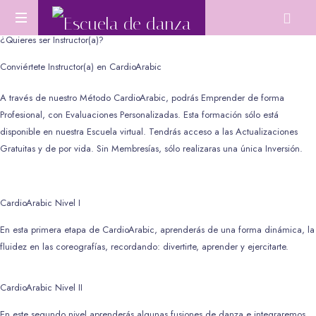
¿Quieres ser Instructor(a)?
Aprende
Danza
Conviértete Instructor(a) en CardioArabic
Oriental
desde
A través de nuestro Método CardioArabic, podrás Emprender de forma
cero
Profesional, con Evaluaciones Personalizadas. Esta formación sólo está
o
disponible en nuestra Escuela virtual. Tendrás acceso a las Actualizaciones
perfecciona
Gratuitas y de por vida. Sin Membresías, sólo realizaras una única Inversión.
tu
técnica.
CardioArabic Nivel I
En esta primera etapa de CardioArabic, aprenderás de una forma dinámica, la
fluidez en las coreografías, recordando: divertirte, aprender y ejercitarte.
CardioArabic Nivel II
En este segundo nivel aprenderás algunas fusiones de danza e integraremos